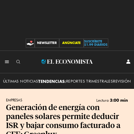
SUSCRÍBETE
NEWSLETTER
ANÚNCIATE
CONTRIBUCIONES
$1.99 DIARIOS
INI
El
SES
Economista
ÚLTIMAS NOTICIAS
TENDENCIAS:
REPORTES TRIMESTRALES
REVISIÓN 
3:00 min
EMPRESAS
Lectura
Generación de energía con
paneles solares permite deducir
ISR y bajar consumo facturado a
CFE: Greenlux