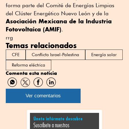
forma parte del Comité de Energías Limpias
del Clúster Energético Nuevo León y de la
Asociación Mexicana de la Industria
Fotovoltaica (AMIF)
.
rrg
Temas relacionados
CFE
Conflicto Israel-Palestina
Energía solar
Reforma eléctrica
Comenta esta noticia
Compartir
Compartir
Compartir
Compartir
por
por
por
por
WhatsApp
Twitter
Facebook
Linkedin
Ver comentarios
Únete infórmate descubre
Suscríbete a nuestros