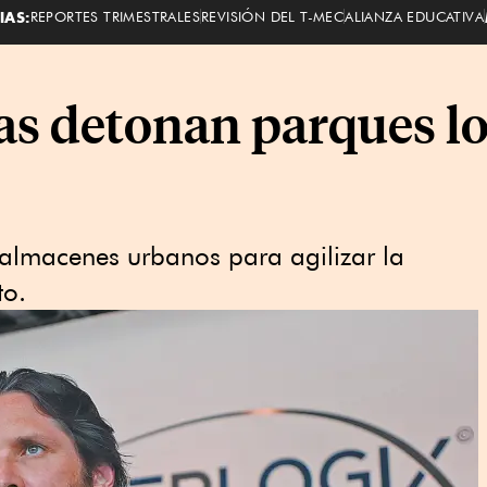
IAS:
REPORTES TRIMESTRALES
REVISIÓN DEL T-MEC
ALIANZA EDUCATIVA
as detonan parques lo
s almacenes urbanos para agilizar la
to.