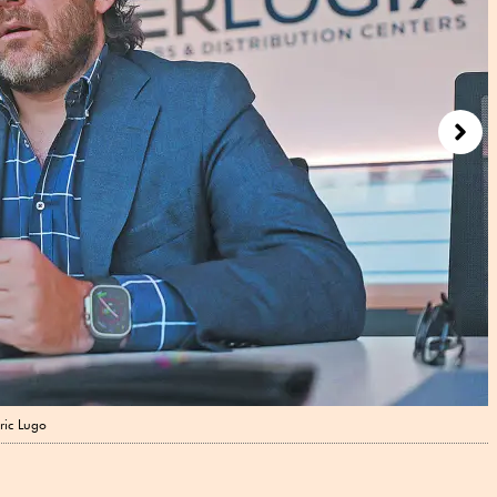
Next
ric Lugo
F