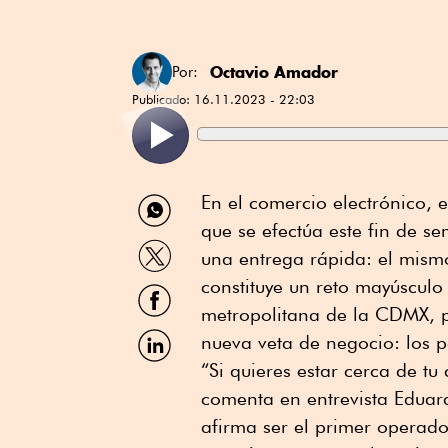
Octavio Amador
Por:
Publicado:
16.11.2023 - 22:03
Compartir
En el comercio electrónico,
por
que se efectúa este fin de 
WhatsApp
Compartir
una entrega rápida: el mismo
por
Twitter
constituye un reto mayúscul
Compartir
por
metropolitana de la CDMX, p
Facebook
Compartir
nueva veta de negocio: los pa
por
“Si quieres estar cerca de tu 
Linkedin
comenta en entrevista Eduar
afirma ser el primer operador