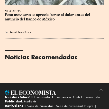
MERCADOS
Peso mexicano se aprecia frente al dólar antes del 
anuncio del Banco de México
Por
José Antonio Rivera
Noticias Recomendadas
Nuestros Sitios:
El Economista
El Empresario
Club El Economista
Subir
Publicidad:
Mediakit
Institucional:
Aviso de Privacidad
Aviso de Privacidad Integral