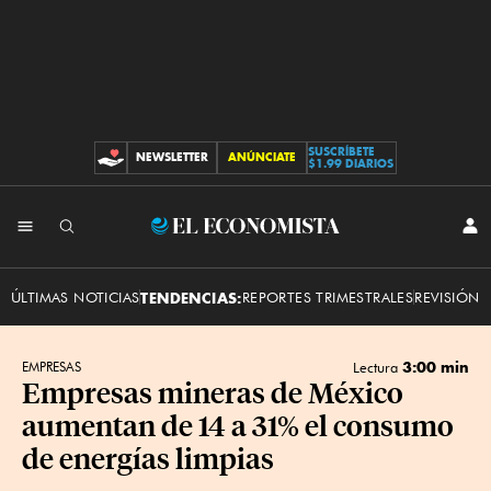
SUSCRÍBETE
NEWSLETTER
ANÚNCIATE
CONTRIBUCIONES
$1.99 DIARIOS
INI
El
SES
Economista
ÚLTIMAS NOTICIAS
TENDENCIAS:
REPORTES TRIMESTRALES
REVISIÓN 
3:00 min
EMPRESAS
Lectura
Empresas mineras de México
aumentan de 14 a 31% el consumo
de energías limpias