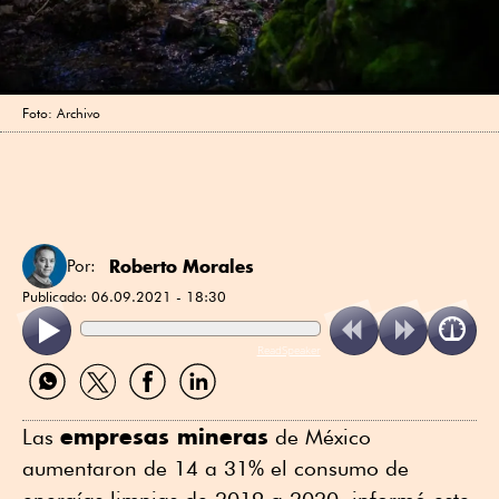
Foto: Archivo
Roberto Morales
Por:
Publicado:
06.09.2021 - 18:30
ReadSpeaker
Compartir
Compartir
Compartir
Compartir
por
por
por
por
WhatsApp
Twitter
Facebook
Linkedin
empresas mineras
Las
de México
aumentaron de 14 a 31% el consumo de
energías limpias de 2019 a 2020, informó este