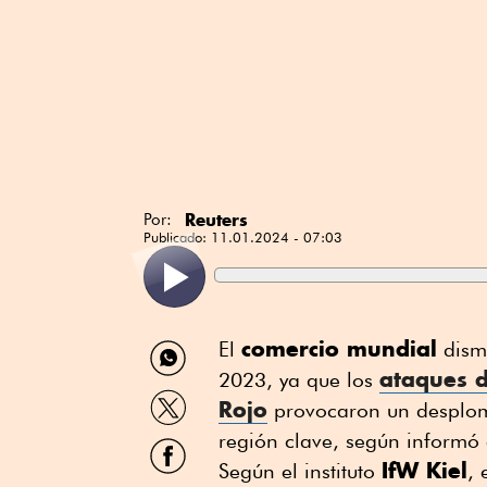
Reuters
Por:
Publicado:
11.01.2024 - 07:03
Compartir
comercio mundial
El
dism
por
ataques d
2023, ya que los
WhatsApp
Compartir
Rojo
provocaron un desplom
por
Twitter
región clave, según informó 
Compartir
por
IfW Kiel
Según el instituto
, 