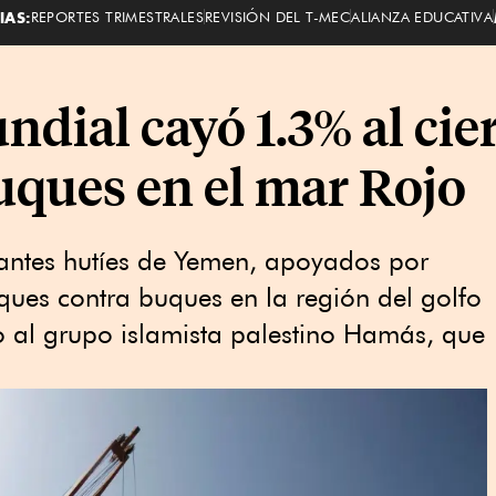
IAS:
REPORTES TRIMESTRALES
REVISIÓN DEL T-MEC
ALIANZA EDUCATIVA
dial cayó 1.3% al cie
uques en el mar Rojo
itantes hutíes de Yemen, apoyados por
aques contra buques en la región del golfo
o al grupo islamista palestino Hamás, que