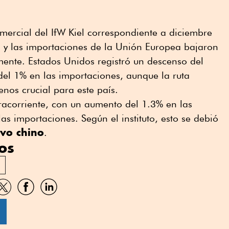
omercial del IfW Kiel correspondiente a diciembre
s y las importaciones de la Unión Europea bajaron
mente. Estados Unidos registró un descenso del
del 1% en las importaciones, aunque la ruta
nos crucial para este país.
racorriente, con un aumento del 1.3% en las
as importaciones. Según el instituto, esto se debió
vo chino
.
os
artir
Compartir
Compartir
Compartir
por
por
por
sApp
Twitter
Facebook
Linkedin