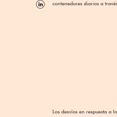
Facebook
Compartir
contenedores diarios a travé
por
Linkedin
Los desvíos en respuesta a l