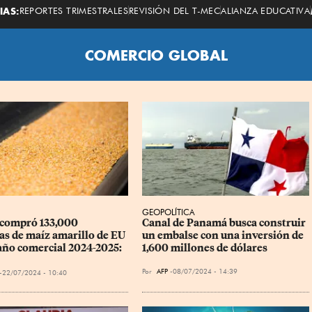
Economista
IAS:
REPORTES TRIMESTRALES
REVISIÓN DEL T-MEC
ALIANZA EDUCATIVA
COMERCIO GLOBAL
GEOPOLÍTICA
compró 133,000 
Canal de Panamá busca construir 
as de maíz amarillo de EU 
un embalse con una inversión de 
 año comercial 2024-2025: 
1,600 millones de dólares
Por
AFP
08/07/2024 - 14:39
22/07/2024 - 10:40