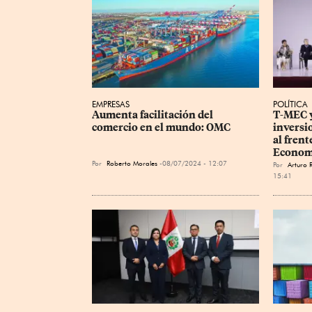
EMPRESAS
POLÍTICA
Aumenta facilitación del 
T-MEC y
comercio en el mundo: OMC
inversi
al frent
Econom
Por
Roberto Morales
08/07/2024 - 12:07
Por
Arturo 
15:41