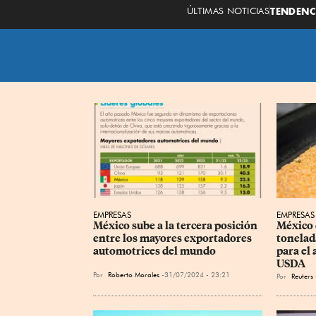
ÚLTIMAS NOTICIAS
TENDENC
EMPRESAS
EMPRESAS
México sube a la tercera posición 
México 
entre los mayores exportadores 
tonelad
automotrices del mundo
para el
USDA
Por
Roberto Morales
31/07/2024 - 23:21
Por
Reuters