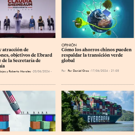
OPINIÓN
 atracción de 
Cómo los ahorros chinos pueden 
ones, objetivos de Ebrard 
respaldar la transición verde 
e de la Secretaría de 
global
ía
Por
Por Daniel Gros
17/06/2024 - 21:05
Rojas
y
Roberto Morales
20/06/2024 -