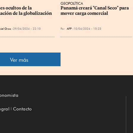
GEOPOLÍTICA
es ocultos de la 
Panamá creará "Canal Seco" para 
ación de la globalización
mover carga comercial
iel Gros
29/04/2024 - 22:10
Por
AFP
10/04/2024 - 15:23
Ver más
conomista
egral
Contacto