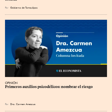
Por
Gobierno de Tamaulipas
OPINIÓN
Primeros auxilios psicodélicos: nombrar el riesgo
Por
Dra. Carmen Amezcua