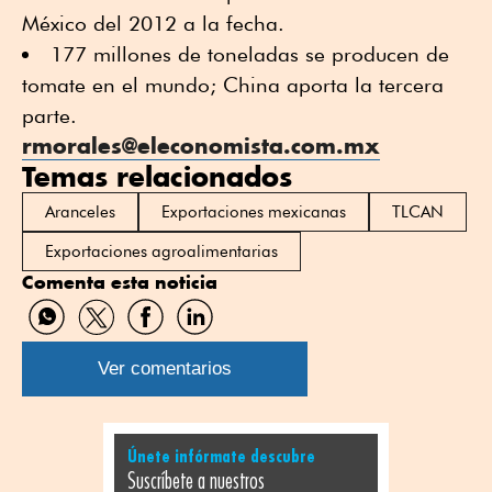
México del 2012 a la fecha.
177 millones de toneladas se producen de
tomate en el mundo; China aporta la tercera
parte.
rmorales@eleconomista.com.mx
Temas relacionados
Aranceles
Exportaciones mexicanas
TLCAN
Exportaciones agroalimentarias
Comenta esta noticia
Compartir
Compartir
Compartir
Compartir
por
por
por
por
WhatsApp
Twitter
Facebook
Linkedin
Ver comentarios
Únete infórmate descubre
Suscríbete a nuestros