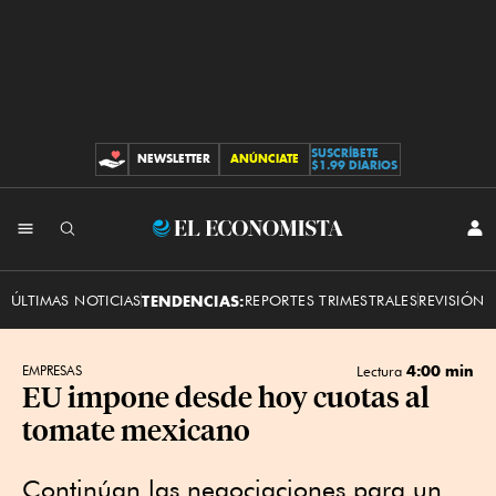
SUSCRÍBETE
NEWSLETTER
ANÚNCIATE
CONTRIBUCIONES
$1.99 DIARIOS
INI
El
SES
Economista
ÚLTIMAS NOTICIAS
TENDENCIAS:
REPORTES TRIMESTRALES
REVISIÓN 
4:00 min
EMPRESAS
Lectura
EU impone desde hoy cuotas al
tomate mexicano
Continúan las negociaciones para un