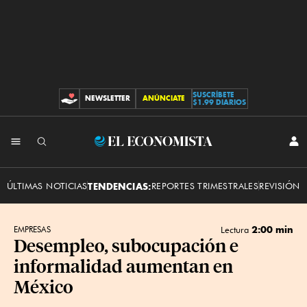
SUSCRÍBETE
NEWSLETTER
ANÚNCIATE
CONTRIBUCIONES
$1.99 DIARIOS
INI
El
SES
Economista
ÚLTIMAS NOTICIAS
TENDENCIAS:
REPORTES TRIMESTRALES
REVISIÓN 
2:00 min
EMPRESAS
Lectura
Desempleo, subocupación e
informalidad aumentan en
México