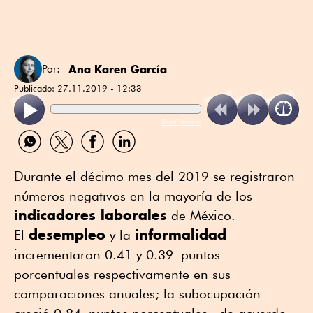
Ana Karen García
Por:
Publicado:
27.11.2019 - 12:33
ReadSpeaker
Compartir
Compartir
Compartir
Compartir
por
por
por
por
WhatsApp
Twitter
Facebook
Linkedin
Durante el décimo mes del 2019 se registraron
números negativos en la mayoría de los
indicadores laborales
de México.
desempleo
informalidad
El
y la
incrementaron 0.41 y 0.39 puntos
porcentuales respectivamente en sus
comparaciones anuales; la subocupación