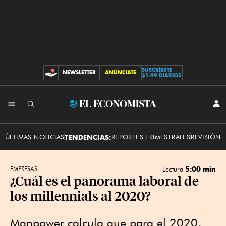
SUSCRÍBETE
NEWSLETTER
ANÚNCIATE
CONTRIBUCIONES
$1.99 DIARIOS
INI
El
SES
Economista
ÚLTIMAS NOTICIAS
TENDENCIAS:
REPORTES TRIMESTRALES
REVISIÓN 
5:00 min
EMPRESAS
Lectura
¿Cuál es el panorama laboral de
los millennials al 2020?
Manpower calcula que para el 2020,