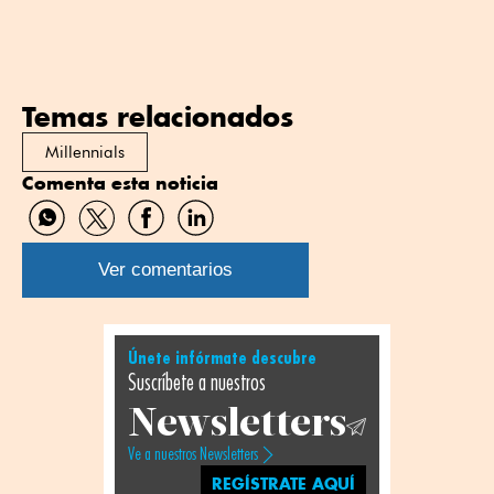
Temas relacionados
Millennials
Comenta esta noticia
Compartir
Compartir
Compartir
Compartir
por
por
por
por
WhatsApp
Twitter
Facebook
Linkedin
Ver comentarios
Únete infórmate descubre
Suscríbete a nuestros
Newsletters
Ve a nuestros Newsletters
REGÍSTRATE AQUÍ