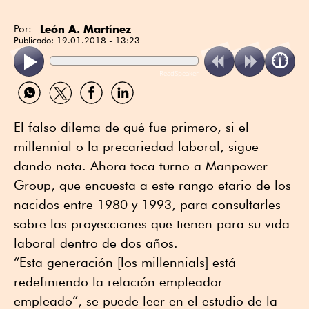
León A. Martínez
Por:
Publicado:
19.01.2018 - 13:23
ReadSpeaker
Compartir
Compartir
Compartir
Compartir
por
por
por
por
WhatsApp
Twitter
Facebook
Linkedin
El falso dilema de qué fue primero, si el
millennial o la precariedad laboral, sigue
dando nota. Ahora toca turno a Manpower
Group, que encuesta a este rango etario de los
nacidos entre 1980 y 1993, para consultarles
sobre las proyecciones que tienen para su vida
laboral dentro de dos años.
“Esta generación [los millennials] está
redefiniendo la relación empleador-
empleado”, se puede leer en el estudio de la