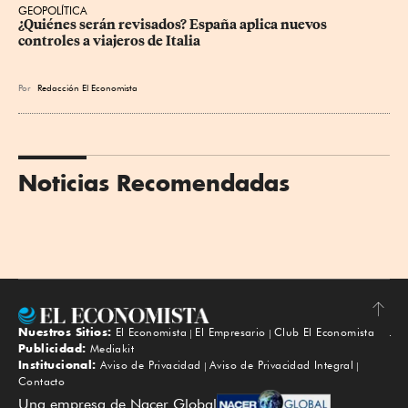
GEOPOLÍTICA
¿Quiénes serán revisados? España aplica nuevos 
controles a viajeros de Italia
Por
Redacción El Economista
Noticias Recomendadas
Nuestros Sitios:
El Economista
El Empresario
Club El Economista
Subir
Publicidad:
Mediakit
Institucional:
Aviso de Privacidad
Aviso de Privacidad Integral
Contacto
Una empresa de Nacer Global