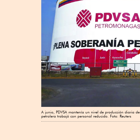
A junio, PDVSA mantenía un nivel de producción diaria de 
petrolera trabajó con personal reducido. Foto: Reuters