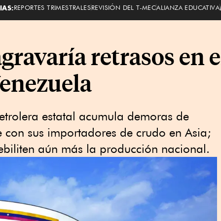
IAS:
REPORTES TRIMESTRALES
REVISIÓN DEL T-MEC
ALIANZA EDUCATIVA
 agravaría retrasos en 
Venezuela
petrolera estatal acumula demoras de
e con sus importadores de crudo en Asia;
ebiliten aún más la producción nacional.