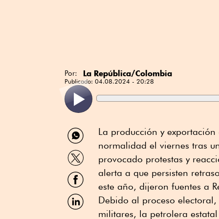
La República/Colombia
Por:
Publicado:
04.08.2024 - 20:28
Compartir
La producción y exportación
por
normalidad el viernes tras u
WhatsApp
Compartir
provocado protestas y reacci
por
Twitter
alerta a que persisten retra
Compartir
por
este año, dijeron fuentes a R
Facebook
Compartir
Debido al proceso electoral,
por
militares, la petrolera esta
Linkedin