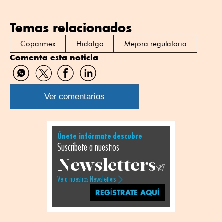
Temas relacionados
Coparmex
Hidalgo
Mejora regulatoria
Comenta esta noticia
Compartir
Compartir
Compartir
Compartir
por
por
por
por
WhatsApp
Twitter
Facebook
Linkedin
Ver comentarios
Únete infórmate descubre
Suscríbete a nuestros
Newsletters
Ve a nuestros Newsletters
REGÍSTRATE AQUÍ