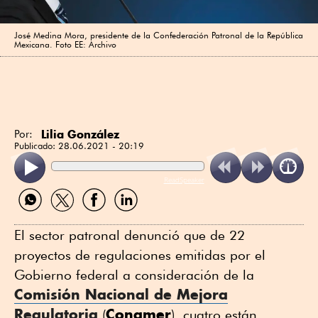
José Medina Mora, presidente de la Confederación Patronal de la República
Mexicana. Foto EE: Archivo
Lilia González
Por:
Publicado:
28.06.2021 - 20:19
ReadSpeaker
Compartir
Compartir
Compartir
Compartir
por
por
por
por
WhatsApp
Twitter
Facebook
Linkedin
El sector patronal denunció que de 22
proyectos de regulaciones emitidas por el
Gobierno federal a consideración de la
Comisión Nacional de Mejora
Regulatoria
Conamer
(
), cuatro están