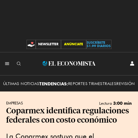
SUSCRÍBETE
NEWSLETTER
ANÚNCIATE
CONTRIBUCIONES
$1.99 DIARIOS
INI
El
SES
Economista
ÚLTIMAS NOTICIAS
TENDENCIAS:
REPORTES TRIMESTRALES
REVISIÓN 
3:00 min
EMPRESAS
Lectura
Coparmex identifica regulaciones
federales con costo económico
La Coparmex sostuvo que el