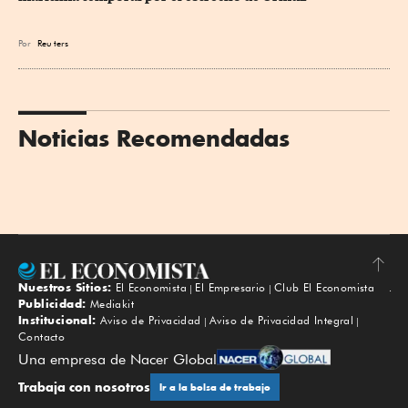
Por
Reu
ters
Noticias Recomendadas
Nuestros Sitios:
El Economista
El Empresario
Club El Economista
Subir
Publicidad:
Mediakit
Institucional:
Aviso de Privacidad
Aviso de Privacidad Integral
Contacto
Una empresa de Nacer Global
Trabaja con nosotros
Ir a la bolsa de trabajo