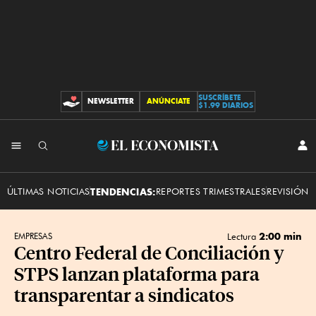
SUSCRÍBETE
NEWSLETTER
ANÚNCIATE
CONTRIBUCIONES
$1.99 DIARIOS
INI
El
SES
Economista
ÚLTIMAS NOTICIAS
TENDENCIAS:
REPORTES TRIMESTRALES
REVISIÓN 
2:00 min
EMPRESAS
Lectura
Centro Federal de Conciliación y
STPS lanzan plataforma para
transparentar a sindicatos