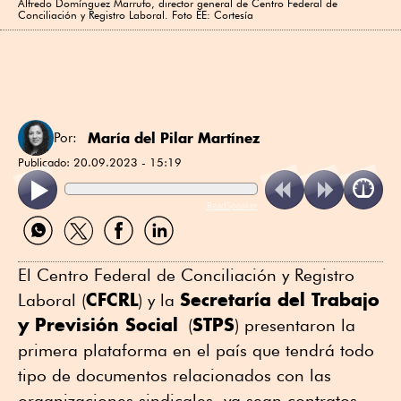
Alfredo Domínguez Marrufo, director general de Centro Federal de
Conciliación y Registro Laboral. Foto EE: Cortesía
María del Pilar Martínez
Por:
Publicado:
20.09.2023 - 15:19
ReadSpeaker
Compartir
Compartir
Compartir
Compartir
por
por
por
por
WhatsApp
Twitter
Facebook
Linkedin
El Centro Federal de Conciliación y Registro
CFCRL
Secretaría del Trabajo
Laboral (
) y la
y Previsión Social
STPS
(
) presentaron la
primera plataforma en el país que tendrá todo
tipo de documentos relacionados con las
organizaciones sindicales, ya sean contratos