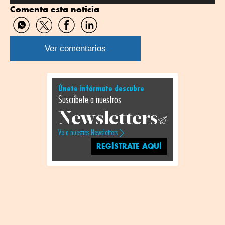
Comenta esta noticia
Compartir
Compartir
Compartir
Compartir
por
por
por
por
WhatsApp
Twitter
Facebook
Linkedin
Ver comentarios
Únete infórmate descubre
Suscríbete a nuestros
Newsletters
Ve a nuestros Newsletters
REGÍSTRATE AQUÍ