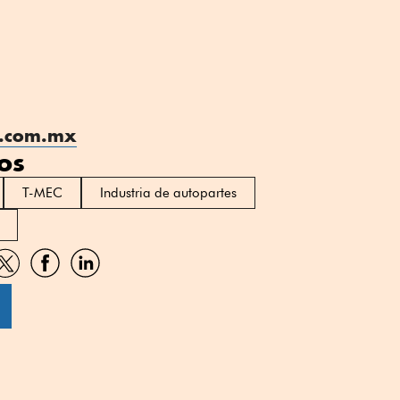
a.com.mx
os
T-MEC
Industria de autopartes
artir
Compartir
Compartir
Compartir
por
por
por
sApp
Twitter
Facebook
Linkedin