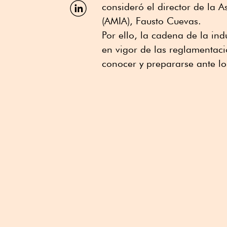
Facebook
Compartir
consideró el director de la 
por
(AMIA), Fausto Cuevas.
Linkedin
Por ello, la cadena de la ind
en vigor de las reglamentaci
conocer y prepararse ante l