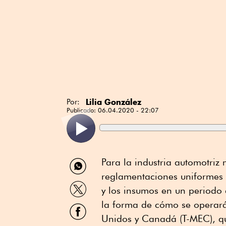
Lilia González
Por:
Publicado:
06.04.2020 - 22:07
Compartir
Para la industria automotriz 
por
reglamentaciones uniformes d
WhatsApp
Compartir
y los insumos en un periodo
por
Twitter
la forma de cómo se operará
Compartir
por
Unidos y Canadá (T-MEC), que