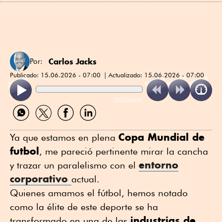
Carlos Jacks
Por:
Publicado:
15.06.2026 - 07:00
Actualizado:
15.06.2026 - 07:00
ReadSpeaker
Compartir
Compartir
Compartir
Compartir
por
por
por
por
WhatsApp
Twitter
Facebook
Linkedin
Copa Mundial de
Ya que estamos en plena
futbol
, me pareció pertinente mirar la cancha
entorno
y trazar un paralelismo con el
corporativo
actual.
Quienes amamos el fútbol, hemos notado
como la élite de este deporte se ha
industrias de
transformado en una de las