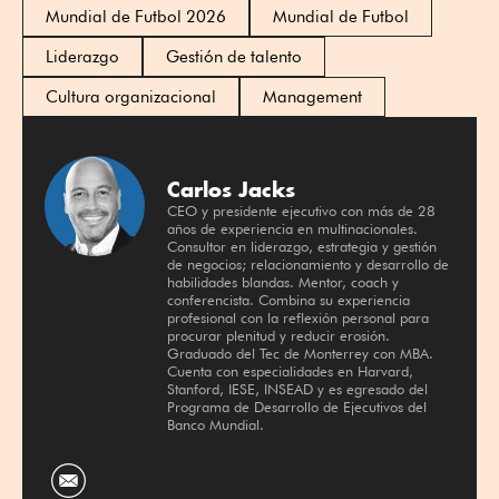
Mundial de Futbol 2026
Mundial de Futbol
Liderazgo
Gestión de talento
Cultura organizacional
Management
Carlos Jacks
CEO y presidente ejecutivo con más de 28
años de experiencia en multinacionales.
Consultor en liderazgo, estrategia y gestión
de negocios; relacionamiento y desarrollo de
habilidades blandas. Mentor, coach y
conferencista. Combina su experiencia
profesional con la reflexión personal para
procurar plenitud y reducir erosión.
Graduado del Tec de Monterrey con MBA.
Cuenta con especialidades en Harvard,
Stanford, IESE, INSEAD y es egresado del
Programa de Desarrollo de Ejecutivos del
Banco Mundial.