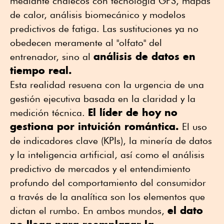
mediante chalecos con tecnología GPS, mapas
de calor, análisis biomecánico y modelos
predictivos de fatiga. Las sustituciones ya no
obedecen meramente al "olfato" del
análisis de datos en
entrenador, sino al
tiempo real.
Esta realidad resuena con la urgencia de una
gestión ejecutiva basada en la claridad y la
El líder de hoy no
medición técnica.
gestiona por intuición romántica.
El uso
de indicadores clave (KPIs), la minería de datos
y la inteligencia artificial, así como el análisis
predictivo de mercados y el entendimiento
profundo del comportamiento del consumidor
a través de la analítica son los elementos que
el dato
dictan el rumbo. En ambos mundos,