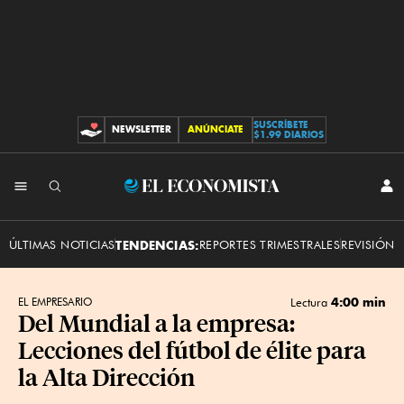
SUSCRÍBETE
NEWSLETTER
ANÚNCIATE
CONTRIBUCIONES
$1.99 DIARIOS
INI
El
SES
Economista
ÚLTIMAS NOTICIAS
TENDENCIAS:
REPORTES TRIMESTRALES
REVISIÓN 
4:00 min
EL EMPRESARIO
Lectura
Del Mundial a la empresa:
Lecciones del fútbol de élite para
la Alta Dirección