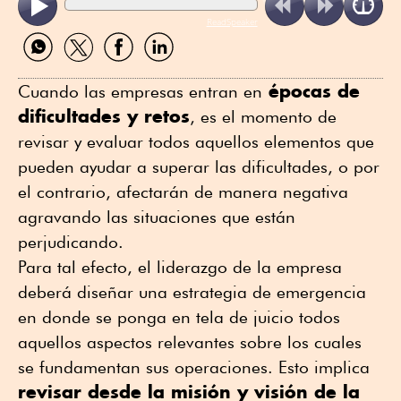
ReadSpeaker
Compartir
Compartir
Compartir
Compartir
por
por
por
por
WhatsApp
Twitter
Facebook
Linkedin
épocas de
Cuando las empresas entran en
dificultades y retos
, es el momento de
revisar y evaluar todos aquellos elementos que
pueden ayudar a superar las dificultades, o por
el contrario, afectarán de manera negativa
agravando las situaciones que están
perjudicando.
Para tal efecto, el liderazgo de la empresa
deberá diseñar una estrategia de emergencia
en donde se ponga en tela de juicio todos
aquellos aspectos relevantes sobre los cuales
se fundamentan sus operaciones. Esto implica
revisar desde la misión y visión de la