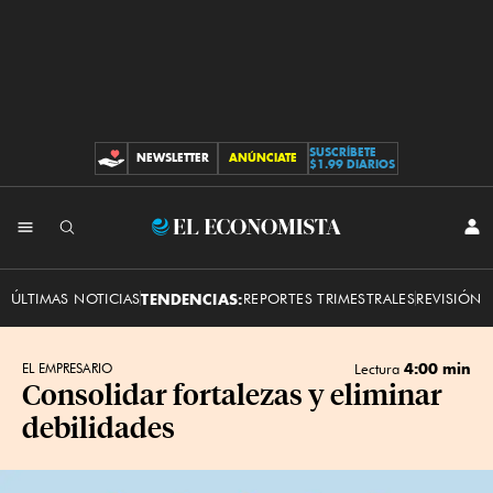
SUSCRÍBETE
NEWSLETTER
ANÚNCIATE
CONTRIBUCIONES
$1.99 DIARIOS
INI
El
SES
Economista
ÚLTIMAS NOTICIAS
TENDENCIAS:
REPORTES TRIMESTRALES
REVISIÓN 
4:00 min
EL EMPRESARIO
Lectura
Consolidar fortalezas y eliminar
debilidades