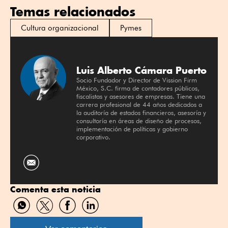
Temas relacionados
Cultura organizacional
Pymes
Luis Alberto Cámara Puerto
Socio Fundador y Director de Vission Firm
México, S.C. firma de contadores públicos,
fiscalistas y asesores de empresas. Tiene una
carrera profesional de 44 años dedicados a
la auditoría de estados financieros, asesoría y
consultoría en áreas de diseño de procesos,
implementación de políticas y gobierno
corporativo.
Comenta esta noticia
Compartir
Compartir
Compartir
Compartir
por
por
por
por