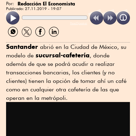
Redacción El Economista
Por:
Publicado:
27.11.2019 - 19:07
ReadSpeaker
Compartir
Compartir
Compartir
Compartir
por
por
por
por
WhatsApp
Twitter
Facebook
Linkedin
Santander
abrió en la Ciudad de México, su
sucursal-cafetería
modelo de
, donde
además de que se podrá acudir a realizar
transacciones bancarias, los clientes (y no
clientes) tienen la opción de tomar ahí un café
como en cualquier otra cafetería de las que
operan en la metrópoli.