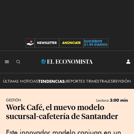
SUSCRÍBETE
NEWSLETTER
ANÚNCIATE
CONTRIBUCIONES
$1.99 DIARIOS
INI
El
SES
Economista
ÚLTIMAS NOTICIAS
TENDENCIAS:
REPORTES TRIMESTRALES
REVISIÓN 
3:00 min
GESTIÓN
Lectura
Work Café, el nuevo modelo
sucursal-cafetería de Santander
Este innovador modelo conjuga en un