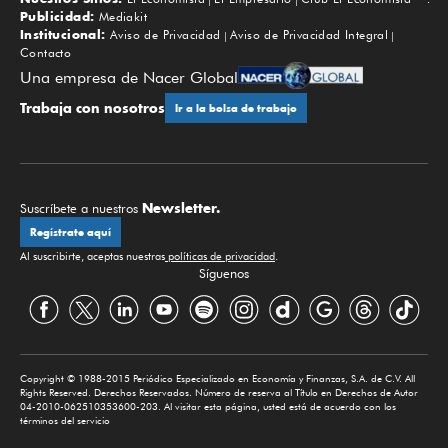
Subir
Publicidad:
Mediakit
Institucional:
Aviso de Privacidad
Aviso de Privacidad Integral
Contacto
Una empresa de Nacer Global
Trabaja con nosotros
Ir a la bolsa de trabajo
Newsletter.
Suscríbete a nuestros
Regístrate aquí
Al suscribirte, aceptas nuestras
políticas de privacidad
.
Síguenos
Copyright © 1988-2015 Periódico Especializado en Economía y Finanzas, S.A. de C.V. All
Rights Reserved. Derechos Reservados. Número de reserva al Título en Derechos de Autor
04-2010-062510353600-203. Al visitar esta página, usted está de acuerdo con los
términos del servicio