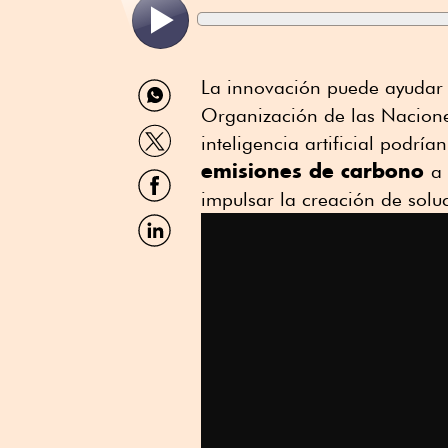
Compartir
La innovación puede ayudar a
por
Organización de las Naciones
WhatsApp
Compartir
inteligencia artificial podrían
por
emisiones de carbono
Twitter
a
Compartir
por
impulsar la creación de solu
Facebook
Compartir
por
Linkedin