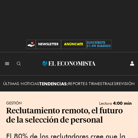
SUSCRÍBETE
NEWSLETTER
ANÚNCIATE
CONTRIBUCIONES
$1.99 DIARIOS
INI
El
SES
Economista
ÚLTIMAS NOTICIAS
TENDENCIAS:
REPORTES TRIMESTRALES
REVISIÓN 
4:00 min
GESTIÓN
Lectura
Reclutamiento remoto, el futuro
de la selección de personal
El 80% de los reclutadores cree que la