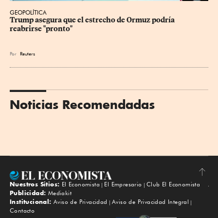
GEOPOLÍTICA
Trump asegura que el estrecho de Ormuz podría 
reabrirse "pronto"
Por
Reuters
Noticias Recomendadas
Nuestros Sitios:
El Economista
El Empresario
Club El Economista
Subir
Publicidad:
Mediakit
Institucional:
Aviso de Privacidad
Aviso de Privacidad Integral
Contacto