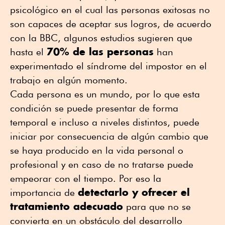
psicológico en el cual las personas exitosas no
son capaces de aceptar sus logros, de acuerdo
con la BBC, algunos estudios sugieren que
70% de las personas
hasta el
han
experimentado el síndrome del impostor en el
trabajo en algún momento.
Cada persona es un mundo, por lo que esta
condición se puede presentar de forma
temporal e incluso a niveles distintos, puede
iniciar por consecuencia de algún cambio que
se haya producido en la vida personal o
profesional y en caso de no tratarse puede
empeorar con el tiempo. Por eso la
detectarlo y ofrecer el
importancia de
tratamiento adecuado
para que no se
convierta en un obstáculo del desarrollo