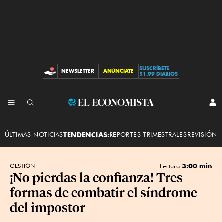
SUSCRÍBETE
NEWSLETTER
ANÚNCIATE
CONTRIBUCIONES
$1.99 DIARIOS
INI
El
SES
Economista
ÚLTIMAS NOTICIAS
TENDENCIAS:
REPORTES TRIMESTRALES
REVISIÓN 
3:00 min
GESTIÓN
Lectura
¡No pierdas la confianza! Tres
formas de combatir el síndrome
del impostor