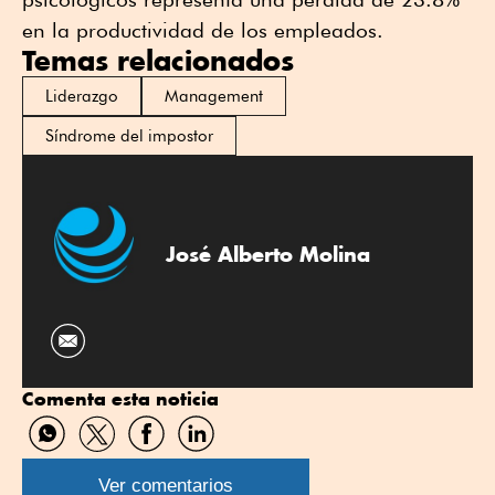
en la productividad de los empleados.
Temas relacionados
Liderazgo
Management
Síndrome del impostor
José Alberto Molina
Comenta esta noticia
Compartir
Compartir
Compartir
Compartir
por
por
por
por
WhatsApp
Twitter
Facebook
Linkedin
Ver comentarios