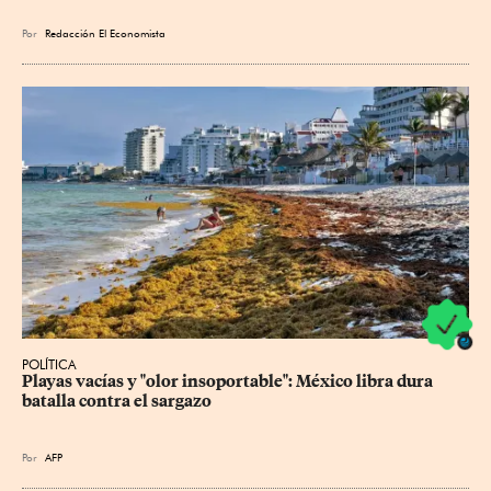
Por
Redacción El Economista
POLÍTICA
Playas vacías y "olor insoportable": México libra dura 
batalla contra el sargazo
Por
AFP