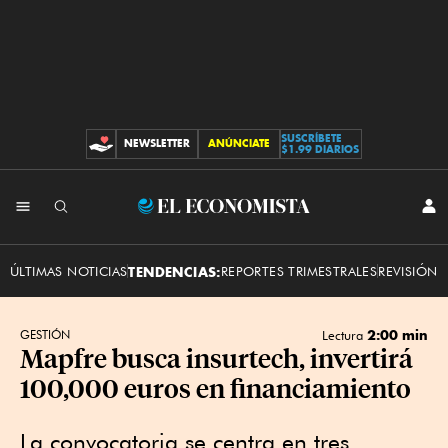
SUSCRÍBETE
NEWSLETTER
ANÚNCIATE
CONTRIBUCIONES
$1.99 DIARIOS
INI
El
SES
Economista
ÚLTIMAS NOTICIAS
TENDENCIAS:
REPORTES TRIMESTRALES
REVISIÓN 
2:00 min
GESTIÓN
Lectura
Mapfre busca insurtech, invertirá
100,000 euros en financiamiento
La convocatoria se centra en tres