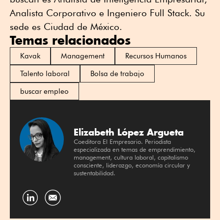
Analista Corporativo e Ingeniero Full Stack. Su
sede es Ciudad de México.
Temas relacionados
Kavak
Management
Recursos Humanos
Talento laboral
Bolsa de trabajo
buscar empleo
Elizabeth López Argueta
Coeditora El Empresario. Periodista
especializada en temas de emprendimiento,
management, cultura laboral, capitalismo
consciente, liderazgo, economía circular y
sustentabilidad.
Compartir
por