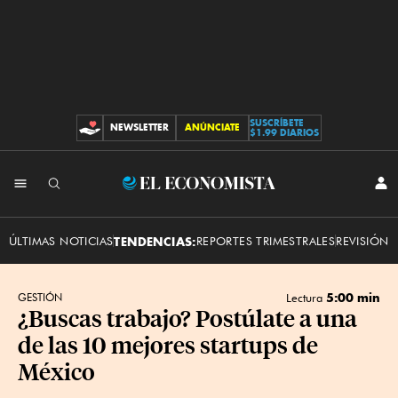
SUSCRÍBETE
NEWSLETTER
ANÚNCIATE
CONTRIBUCIONES
$1.99 DIARIOS
INI
El
SES
Economista
ÚLTIMAS NOTICIAS
TENDENCIAS:
REPORTES TRIMESTRALES
REVISIÓN 
5:00 min
GESTIÓN
Lectura
¿Buscas trabajo? Postúlate a una
de las 10 mejores startups de
México