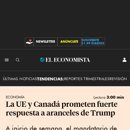
SUSCRÍBETE
NEWSLETTER
ANÚNCIATE
CONTRIBUCIONES
$1.99 DIARIOS
INI
El
SES
Economista
ÚLTIMAS NOTICIAS
TENDENCIAS:
REPORTES TRIMESTRALES
REVISIÓN 
3:00 min
ECONOMÍA
Lectura
La UE y Canadá prometen fuerte
respuesta a aranceles de Trump
A inicio de semana, el mandatario de