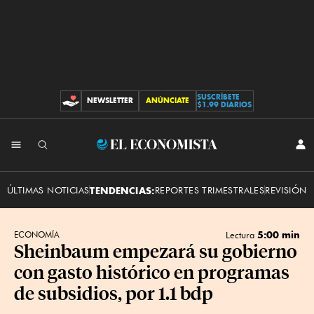
SUSCRÍBETE
NEWSLETTER
ANÚNCIATE
CONTRIBUCIONES
$1.99 DIARIOS
INI
El
SES
Economista
ÚLTIMAS NOTICIAS
TENDENCIAS:
REPORTES TRIMESTRALES
REVISIÓN 
5:00 min
ECONOMÍA
Lectura
Sheinbaum empezará su gobierno
con gasto histórico en programas
de subsidios, por 1.1 bdp