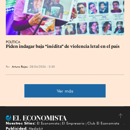
POLÍTICA
Piden indagar baja “inédita” de violencia letal en el país
Por
Arturo Rojas
28/04/2026 - 0:30
Ver más
Nuestros Sitios:
El Economista
El Empresario
Club El Economista
Subir
Publicidad:
Mediakit