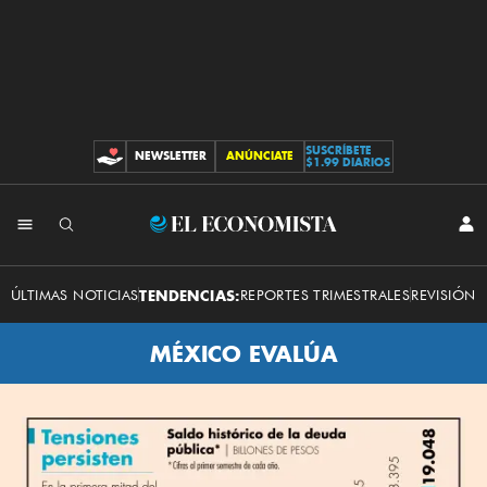
SUSCRÍBETE
NEWSLETTER
ANÚNCIATE
CONTRIBUCIONES
$1.99 DIARIOS
El
INI
SES
Economista
ÚLTIMAS NOTICIAS
TENDENCIAS:
REPORTES TRIMESTRALES
REVISIÓN 
MÉXICO EVALÚA