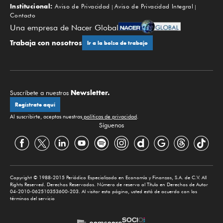
Institucional:
Aviso de Privacidad
Aviso de Privacidad Integral
Contacto
Una empresa de Nacer Global
Trabaja con nosotros
Ir a la bolsa de trabajo
Newsletter.
Suscríbete a nuestros
Regístrate aquí
Al suscribirte, aceptas nuestras
políticas de privacidad
.
Síguenos
Copyright © 1988-2015 Periódico Especializado en Economía y Finanzas, S.A. de C.V. All
Rights Reserved. Derechos Reservados. Número de reserva al Título en Derechos de Autor
04-2010-062510353600-203. Al visitar esta página, usted está de acuerdo con los
términos del servicio