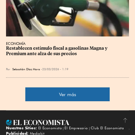
ECONOMÍA
Restablecen estímulo fiscal a gasolinas Magna y 
Premium ante alza de sus precios
Por
Sebastián Díaz Mora
23/03/2026 - 1:19
Ver más
Nuestros Sitios:
El Economista
El Empresario
Club El Economista
Subir
Publicidad:
Mediakit