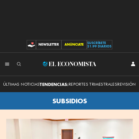
SUSCRÍBETE
NEWSLETTER
ANÚNCIATE
CONTRIBUCIONES
$1.99 DIARIOS
El
INI
SES
Economista
ÚLTIMAS NOTICIAS
TENDENCIAS:
REPORTES TRIMESTRALES
REVISIÓN 
SUBSIDIOS