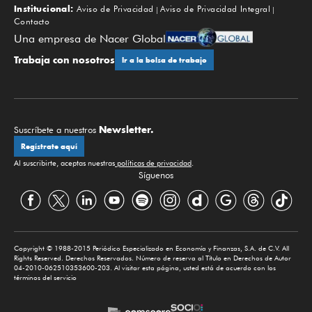
Institucional:
Aviso de Privacidad
Aviso de Privacidad Integral
Contacto
Una empresa de Nacer Global
Trabaja con nosotros
Ir a la bolsa de trabajo
Newsletter.
Suscríbete a nuestros
Regístrate aquí
Al suscribirte, aceptas nuestras
políticas de privacidad
.
Síguenos
Copyright © 1988-2015 Periódico Especializado en Economía y Finanzas, S.A. de C.V. All
Rights Reserved. Derechos Reservados. Número de reserva al Título en Derechos de Autor
04-2010-062510353600-203. Al visitar esta página, usted está de acuerdo con los
términos del servicio