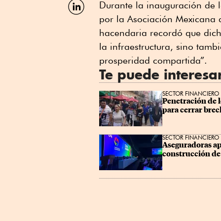
Compartir
Durante la inauguración de 
por
por la Asociación Mexicana d
Linkedin
hacendaria recordó que dich
la infraestructura, sino tamb
prosperidad compartida”.
Te puede interesa
SECTOR FINANCIERO
Penetración de l
para cerrar bre
SECTOR FINANCIERO
Aseguradoras ap
construcción de