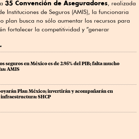
35 Convención de Aseguradores
la
, realizada
e Instituciones de Seguros (AMIS), la funcionaria
o plan busca no sólo aumentar los recursos para
ién fortalecer la competitividad y “generar
r
os seguros en México es de 2.95% del PIB; falta mucho 
cha: AMIS
oyarán Plan México; invertirán y acompañarán en 
 infraestructura: SHCP