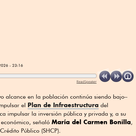
2026 - 23:16
ReadSpeaker
o alcance en la población continúa siendo bajo–
Plan de Infraestructura
impulsar el
del
ca impulsar la inversión pública y privada y, a su
María del Carmen Bonilla
to económico, señaló
,
Crédito Público (SHCP).