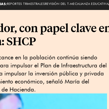
IAS:
REPORTES TRIMESTRALES
REVISIÓN DEL T-MEC
ALIANZA EDUCATIVA
or, con papel clave en
a: SHCP
cance en la población continúa siendo
ra impulsar el Plan de Infraestructura del
a impulsar la inversión pública y privada
imiento económico, señaló María del
a de Hacienda.