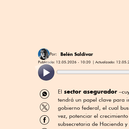
Belén Saldívar
Por:
Publicado:
12.05.2026 - 10:20
Actualizado:
12.05.
Compartir
sector asegurador
El
–cuy
por
tendrá un papel clave para 
WhatsApp
Compartir
gobierno federal, el cual bus
por
Twitter
vez, potenciar el crecimien
Compartir
por
subsecretaria de Hacienda y 
Facebook