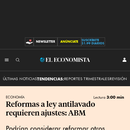
SUSCRÍBETE
NEWSLETTER
ANÚNCIATE
CONTRIBUCIONES
$1.99 DIARIOS
INI
El
SES
Economista
ÚLTIMAS NOTICIAS
TENDENCIAS:
REPORTES TRIMESTRALES
REVISIÓN 
3:00 min
ECONOMÍA
Lectura
Reformas a ley antilavado
requieren ajustes: ABM
Podrían considerar reformar otros