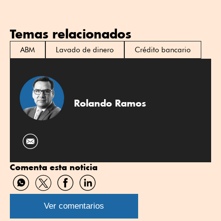
Temas relacionados
ABM
Lavado de dinero
Crédito bancario
Rolando Ramos
Comenta esta noticia
Compartir
Compartir
Compartir
Compartir
por
por
por
por
WhatsApp
Twitter
Facebook
Linkedin
Ver comentarios