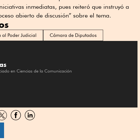
iciativas inmediatas, pues reiteró que instruyó a
ceso abierto de discusión” sobre el tema.
os
 al Poder Judicial
Cámara de Diputados
as
nciado en Ciencias de la Comunicación
artir
Compartir
Compartir
Compartir
por
por
por
sApp
Twitter
Facebook
Linkedin