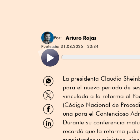
Arturo Rojas
Por:
Publicado:
31.08.2025 - 23:34
Compartir
La presidenta Claudia Shein
por
para el nuevo periodo de se
WhatsApp
Compartir
vinculada a la reforma al Po
por
Twitter
(Código Nacional de Procedi
Compartir
por
una para el Contencioso Admi
Facebook
Compartir
Durante su conferencia matut
por
recordó que la reforma judici
Linkedin
magistrados y ministros, sin