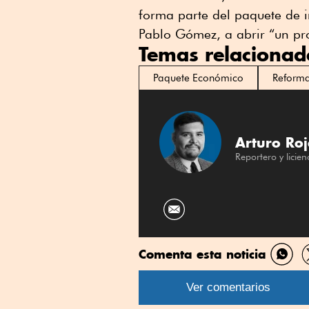
forma parte del paquete de in
Pablo Gómez, a abrir “un pro
Temas relacionad
Paquete Económico
Reforma
Arturo Roj
Reportero y licie
Comenta esta noticia
Comp
por
Ver comentarios
What