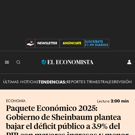
SUSCRÍBETE
NEWSLETTER
ANÚNCIATE
CONTRIBUCIONES
$1.99 DIARIOS
INI
El
SES
Economista
ÚLTIMAS NOTICIAS
TENDENCIAS:
REPORTES TRIMESTRALES
REVISIÓN 
2:00 min
ECONOMÍA
Lectura
Paquete Económico 2025:
Gobierno de Sheinbaum plantea
bajar el déficit público a 3.9% del
PIB con mayores ingresos y menor