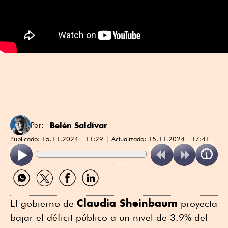
Belén Saldívar
Por:
Publicado:
15.11.2024 - 11:29
Actualizado:
15.11.2024 - 17:41
ReadSpeaker
Compartir
Compartir
Compartir
Compartir
por
por
por
por
WhatsApp
Twitter
Facebook
Linkedin
Claudia Sheinbaum
El gobierno de
proyecta
bajar el déficit público a un nivel de 3.9% del