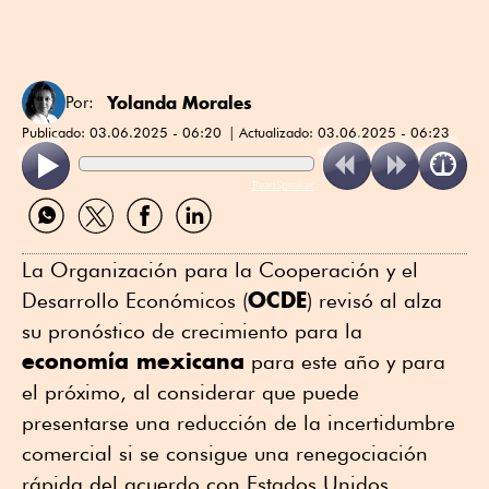
Yolanda Morales
Por:
Publicado:
03.06.2025 - 06:20
Actualizado:
03.06.2025 - 06:23
ReadSpeaker
Compartir
Compartir
Compartir
Compartir
por
por
por
por
WhatsApp
Twitter
Facebook
Linkedin
La Organización para la Cooperación y el
OCDE
Desarrollo Económicos (
) revisó al alza
su pronóstico de crecimiento para la
economía mexicana
para este año y para
el próximo, al considerar que puede
presentarse una reducción de la incertidumbre
comercial si se consigue una renegociación
rápida del acuerdo con Estados Unidos.