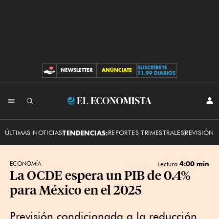
SUSCRÍBETE
NEWSLETTER
ANÚNCIATE
CONTRIBUCIONES
$1.99 DIARIOS
INI
El
SES
Economista
ÚLTIMAS NOTICIAS
TENDENCIAS:
REPORTES TRIMESTRALES
REVISIÓN 
4:00 min
ECONOMÍA
Lectura
La OCDE espera un PIB de 0.4%
para México en el 2025
Previsión condicionada a la reducción