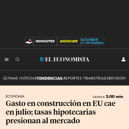
SUSCRÍBETE
NEWSLETTER
ANÚNCIATE
CONTRIBUCIONES
$1.99 DIARIOS
INI
El
SES
Economista
ÚLTIMAS NOTICIAS
TENDENCIAS:
REPORTES TRIMESTRALES
REVISIÓN 
2:00 min
ECONOMÍA
Lectura
Gasto en construcción en EU cae
en julio; tasas hipotecarias
presionan al mercado