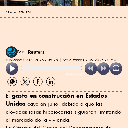
FOTO: REUTERS
Reuters
Por:
Publicado:
02.09.2025 - 09:28
Actualizado:
02.09.2025 - 09:28
ReadSpeaker
Compartir
Compartir
Compartir
Compartir
por
por
por
por
WhatsApp
Twitter
Facebook
Linkedin
gasto en construcción en Estados
El
Unidos
cayó en julio, debido a que las
elevadas tasas hipotecarias siguieron limitando
el mercado de la vivienda.
La Oficina del Censo del Departamento de