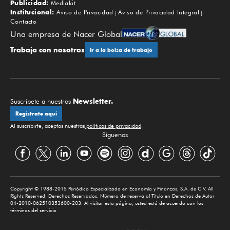
Publicidad:
Mediakit
Institucional:
Aviso de Privacidad
Aviso de Privacidad Integral
Contacto
Una empresa de Nacer Global
Trabaja con nosotros
Ir a la bolsa de trabajo
Newsletter.
Suscríbete a nuestros
Regístrate aquí
Al suscribirte, aceptas nuestras
políticas de privacidad
.
Síguenos
Copyright © 1988-2015 Periódico Especializado en Economía y Finanzas, S.A. de C.V. All
Rights Reserved. Derechos Reservados. Número de reserva al Título en Derechos de Autor
04-2010-062510353600-203. Al visitar esta página, usted está de acuerdo con los
términos del servicio