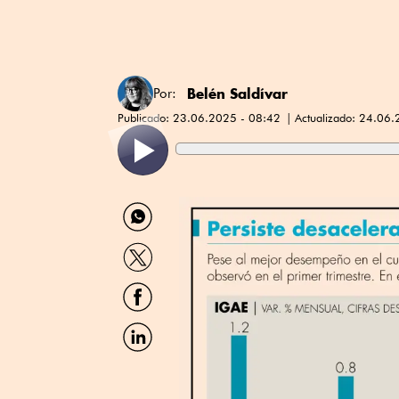
Belén Saldívar
Por:
Publicado:
23.06.2025 - 08:42
Actualizado:
24.06.
Compartir
por
WhatsApp
Compartir
por
Twitter
Compartir
por
Facebook
Compartir
por
Linkedin