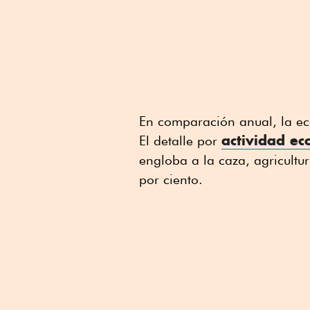
En comparación anual, la e
actividad e
El detalle por
engloba a la caza, agricultu
por ciento.