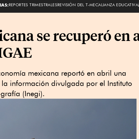
IAS:
REPORTES TRIMESTRALES
REVISIÓN DEL T-MEC
ALIANZA EDUCATIVA
ana se recuperó en ab
 IGAE
conomía mexicana reportó en abril una
la información divulgada por el Instituto
rafía (Inegi).