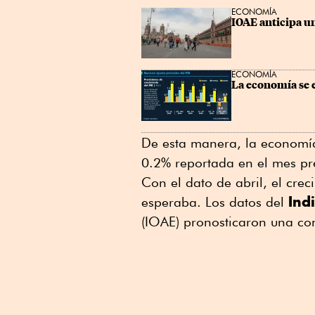
ECONOMÍA
IOAE anticipa u
ECONOMÍA
La economía se e
De esta manera, la economía
0.2% reportada en el mes pr
Con el dato de abril, el crec
Ind
esperaba. Los datos del
(IOAE) pronosticaron una co