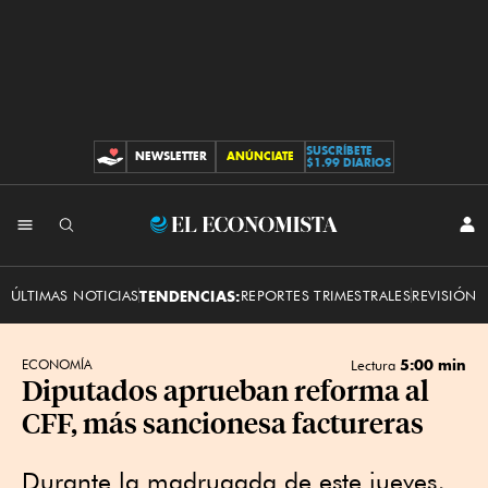
SUSCRÍBETE
NEWSLETTER
ANÚNCIATE
CONTRIBUCIONES
$1.99 DIARIOS
INI
El
SES
Economista
ÚLTIMAS NOTICIAS
TENDENCIAS:
REPORTES TRIMESTRALES
REVISIÓN 
5:00 min
ECONOMÍA
Lectura
Diputados aprueban reforma al
CFF, más sancionesa factureras
Durante la madrugada de este jueves,