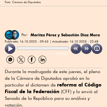
Foto: Cámara de Diputados
Maritza Pérez
y
Sebastián Díaz Mora
Por:
Publicado:
16.10.2025 - 09:43
Actualizado:
16.10.2025 - 22:48
ReadSpeaker
Compartir
Compartir
Compartir
Compartir
por
por
por
por
WhatsApp
Twitter
Facebook
Linkedin
Durante la madrugada de este jueves, el pleno
de la Cámara de Diputados aprobó en lo
reforma al Código
particular el dictamen de
Fiscal de la Federación
(CFF) y lo envió al
Senado de la República para su análisis y
votación.