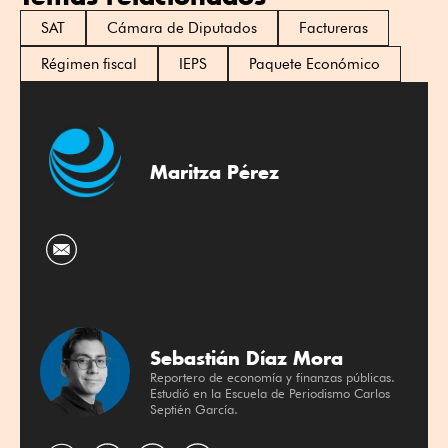
SAT
Cámara de Diputados
Factureras
Régimen fiscal
IEPS
Paquete Económico
Maritza Pérez
Sebastián Díaz Mora
Reportero de economía y finanzas públicas.
Estudió en la Escuela de Periodismo Carlos
Septién García.