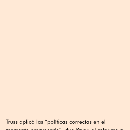
Truss aplicó las “políticas correctas en el
momento equivocado”, dijo Pryor, al referirse a