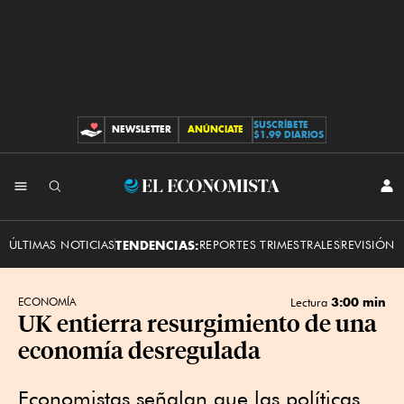
SUSCRÍBETE
NEWSLETTER
ANÚNCIATE
CONTRIBUCIONES
$1.99 DIARIOS
INI
El
SES
Economista
ÚLTIMAS NOTICIAS
TENDENCIAS:
REPORTES TRIMESTRALES
REVISIÓN 
3:00 min
ECONOMÍA
Lectura
UK entierra resurgimiento de una
economía desregulada
Economistas señalan que las políticas