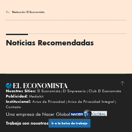
Por
Redacción El Economista
Noticias Recomendadas
Nuestros Sitios:
El Economista
El Empresario
Club El Economista
Subir
Publicidad:
Mediakit
Institucional:
Aviso de Privacidad
Aviso de Privacidad Integral
Contacto
Una empresa de Nacer Global
Trabaja con nosotros
Ir a la bolsa de trabajo