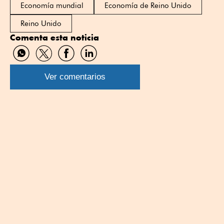
Economía mundial
Economía de Reino Unido
Reino Unido
Comenta esta noticia
Compartir
Compartir
Compartir
Compartir
por
por
por
por
WhatsApp
Twitter
Facebook
Linkedin
Ver comentarios