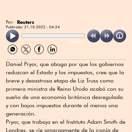
Reuters
Por:
Publicado:
21.10.2022 - 04:24
ReadSpeaker
Compartir
Compartir
Compartir
Compartir
por
por
por
por
WhatsApp
Twitter
Facebook
Linkedin
Daniel Pryor, que aboga por que los gobiernos
reduzcan el Estado y los impuestos, cree que la
breve y desastrosa etapa de Liz Truss como
primera ministra de Reino Unido acabó con su
sueño de una economía británica desregulada
y con bajos impuestos durante al menos una
generación.
Pryor, que trabaja en el Instituto Adam Smith de
Londres, se ríe amargamente de la ironía de