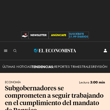
SUSCRÍBETE
NEWSLETTER
ANÚNCIATE
CONTRIBUCIONES
$1.99 DIARIOS
INI
El
SES
Economista
ÚLTIMAS NOTICIAS
TENDENCIAS:
REPORTES TRIMESTRALES
REVISIÓN 
3:00 min
ECONOMÍA
Lectura
Subgobernadores se
comprometen a seguir trabajando
en el cumplimiento del mandato
de Banxico