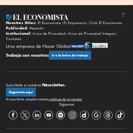
Nuestros Sitios:
El Economista
El Empresario
Club El Economista
Subir
Publicidad:
Mediakit
Institucional:
Aviso de Privacidad
Aviso de Privacidad Integral
Contacto
Una empresa de Nacer Global
Trabaja con nosotros
Ir a la bolsa de trabajo
Newsletter.
Suscríbete a nuestros
Regístrate aquí
Al suscribirte, aceptas nuestras
políticas de privacidad
.
Síguenos