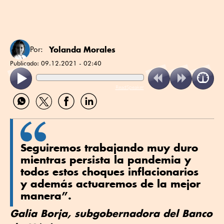
Yolanda Morales
Por:
Publicado:
09.12.2021 - 02:40
ReadSpeaker
Compartir
Compartir
Compartir
Compartir
por
por
por
por
WhatsApp
Twitter
Facebook
Linkedin
Seguiremos trabajando muy duro
mientras persista la pandemia y
todos estos choques inflacionarios
y además actuaremos de la mejor
manera”.
Galia Borja, subgobernadora del Banco