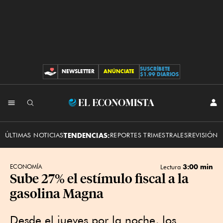
SUSCRÍBETE
NEWSLETTER
ANÚNCIATE
CONTRIBUCIONES
$1.99 DIARIOS
INI
El
SES
Economista
ÚLTIMAS NOTICIAS
TENDENCIAS:
REPORTES TRIMESTRALES
REVISIÓN 
3:00 min
ECONOMÍA
Lectura
Sube 27% el estímulo fiscal a la
gasolina Magna
Desde el jueves por la noche, los