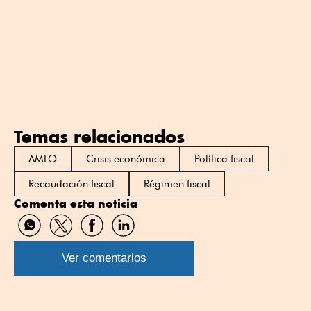
Temas relacionados
AMLO
Crisis económica
Política fiscal
Recaudación fiscal
Régimen fiscal
Comenta esta noticia
Compartir
Compartir
Compartir
Compartir
por
por
por
por
WhatsApp
Twitter
Facebook
Linkedin
Ver comentarios