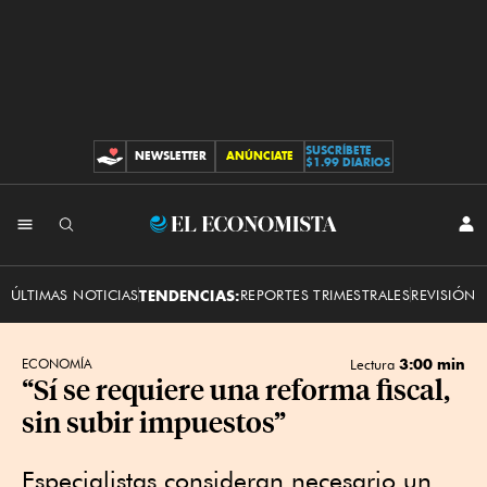
SUSCRÍBETE
NEWSLETTER
ANÚNCIATE
CONTRIBUCIONES
$1.99 DIARIOS
INI
El
SES
Economista
ÚLTIMAS NOTICIAS
TENDENCIAS:
REPORTES TRIMESTRALES
REVISIÓN 
3:00 min
ECONOMÍA
Lectura
“Sí se requiere una reforma fiscal,
sin subir impuestos”
Especialistas consideran necesario un