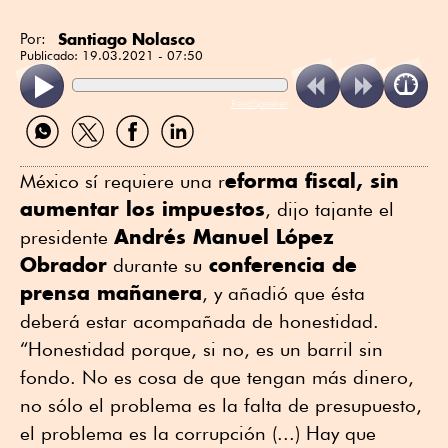
Santiago Nolasco
Por:
Publicado:
19.03.2021 - 07:50
ReadSpeaker
Compartir
Compartir
Compartir
Compartir
por
por
por
por
WhatsApp
Twitter
Facebook
Linkedin
eforma fiscal, sin
México sí requiere una r
aumentar los impuestos
, dijo tajante el
Andrés Manuel López
presidente
Obrador
conferencia de
durante su
prensa mañanera
, y añadió que ésta
deberá estar acompañada de honestidad.
“Honestidad porque, si no, es un barril sin
fondo. No es cosa de que tengan más dinero,
no sólo el problema es la falta de presupuesto,
el problema es la corrupción (...) Hay que