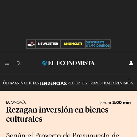
SUSCRÍBETE
NEWSLETTER
ANÚNCIATE
CONTRIBUCIONES
$1.99 DIARIOS
INI
El
SES
Economista
ÚLTIMAS NOTICIAS
TENDENCIAS:
REPORTES TRIMESTRALES
REVISIÓN 
3:00 min
ECONOMÍA
Lectura
Rezagan inversión en bienes
culturales
Según el Proyecto de Presupuesto de