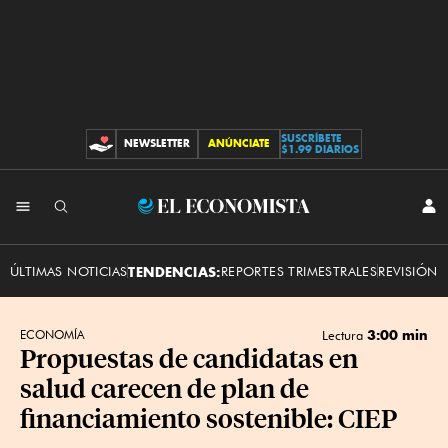
SUSCRÍBETE
NEWSLETTER
ANÚNCIATE
CONTRIBUCIONES
$1.99 DIARIOS
INI
El
SES
Economista
ÚLTIMAS NOTICIAS
TENDENCIAS:
REPORTES TRIMESTRALES
REVISIÓN 
3:00 min
ECONOMÍA
Lectura
Propuestas de candidatas en
salud carecen de plan de
financiamiento sostenible: CIEP