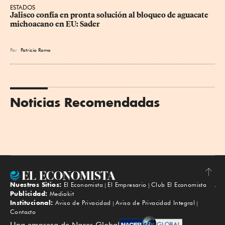
ESTADOS
Jalisco confía en pronta solución al bloqueo de aguacate 
michoacano en EU: Sader
Por
Patricia Romo
Noticias Recomendadas
Nuestros Sitios:
El Economista
El Empresario
Club El Economista
Subir
Publicidad:
Mediakit
Institucional:
Aviso de Privacidad
Aviso de Privacidad Integral
Contacto
Una empresa de Nacer Global