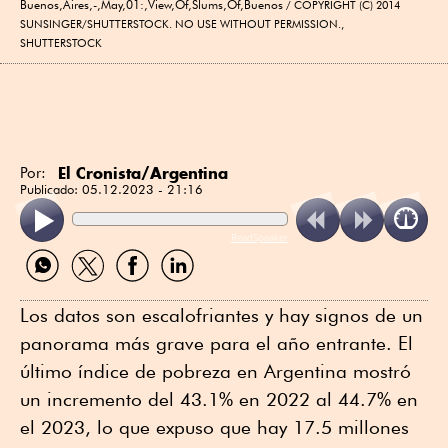
Buenos,Aires,-,May,01:,View,Of,Slums,Of,Buenos
COPYRIGHT (C) 2014
SUNSINGER/SHUTTERSTOCK. NO USE WITHOUT PERMISSION.,
SHUTTERSTOCK
El Cronista/Argentina
Por:
Publicado:
05.12.2023 - 21:16
ReadSpeaker
Compartir
Compartir
Compartir
Compartir
por
por
por
por
WhatsApp
Twitter
Facebook
Linkedin
Los datos son escalofriantes y hay signos de un
panorama más grave para el año entrante. El
último índice de pobreza en Argentina mostró
un incremento del 43.1% en 2022 al 44.7% en
el 2023, lo que expuso que hay 17.5 millones