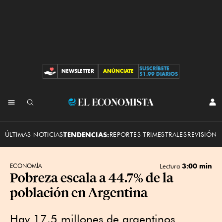
SUSCRÍBETE
NEWSLETTER
ANÚNCIATE
CONTRIBUCIONES
$1.99 DIARIOS
INI
El
SES
Economista
ÚLTIMAS NOTICIAS
TENDENCIAS:
REPORTES TRIMESTRALES
REVISIÓN 
3:00 min
ECONOMÍA
Lectura
Pobreza escala a 44.7% de la
población en Argentina
Hay 17.5 millones de argentinos