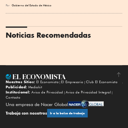
Por
Gobierno del Estado de México
Noticias Recomendadas
Nuestros Sitios:
El Economista
El Empresario
Club El Economista
Subir
Publicidad:
Mediakit
Institucional:
Aviso de Privacidad
Aviso de Privacidad Integral
Contacto
Una empresa de Nacer Global
Trabaja con nosotros
Ir a la bolsa de trabajo