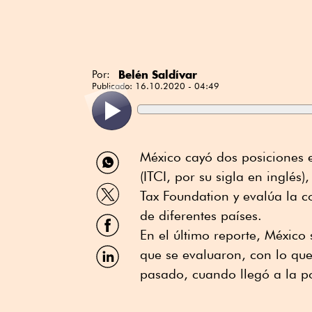
Belén Saldívar
Por:
Publicado:
16.10.2020 - 04:49
Compartir
México cayó dos posiciones e
por
(ITCI, por su sigla en inglés
WhatsApp
Compartir
Tax Foundation y evalúa la co
por
Twitter
de diferentes países.
Compartir
por
En el último reporte, México
Facebook
Compartir
que se evaluaron, con lo qu
por
pasado, cuando llegó a la po
Linkedin