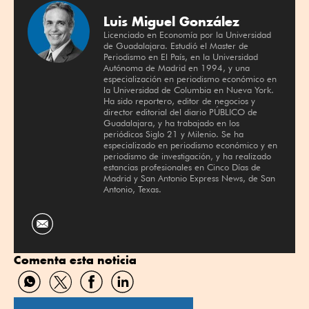
Luis Miguel González
Licenciado en Economía por la Universidad
de Guadalajara. Estudió el Master de
Periodismo en El País, en la Universidad
Autónoma de Madrid en 1994, y una
especialización en periodismo económico en
la Universidad de Columbia en Nueva York.
Ha sido reportero, editor de negocios y
director editorial del diario PÚBLICO de
Guadalajara, y ha trabajado en los
periódicos Siglo 21 y Milenio. Se ha
especializado en periodismo económico y en
periodismo de investigación, y ha realizado
estancias profesionales en Cinco Días de
Madrid y San Antonio Express News, de San
Antonio, Texas.
Comenta esta noticia
Compartir
Compartir
Compartir
Compartir
por
por
por
por