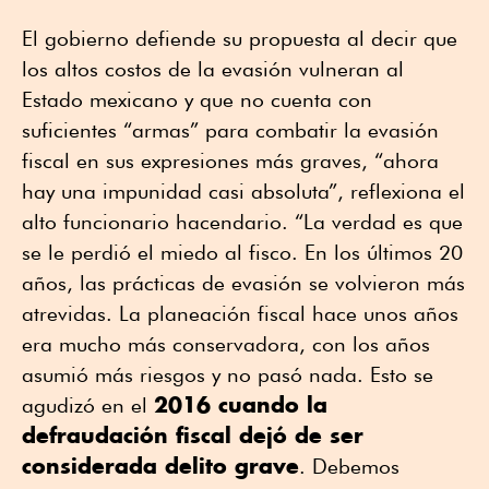
El gobierno defiende su propuesta al decir que
los altos costos de la evasión vulneran al
Estado mexicano y que no cuenta con
suficientes “armas” para combatir la evasión
fiscal en sus expresiones más graves, “ahora
hay una impunidad casi absoluta”, reflexiona el
alto funcionario hacendario. “La verdad es que
se le perdió el miedo al fisco. En los últimos 20
años, las prácticas de evasión se volvieron más
atrevidas. La planeación fiscal hace unos años
era mucho más conservadora, con los años
asumió más riesgos y no pasó nada. Esto se
2016 cuando la
agudizó en el
defraudación fiscal dejó de ser
considerada delito grave
. Debemos