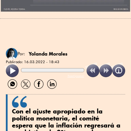
Yolanda Morales
Por:
Publicado:
16.03.2022 - 18:43
ReadSpeaker
Compartir
Compartir
Compartir
Compartir
por
por
por
por
WhatsApp
Twitter
Facebook
Linkedin
Con el ajuste apropiado en la
política monetaria, el comité
espera que la inflación regresará a