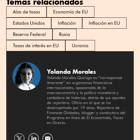
Temas relacionados
Alza de tasas
Economía de EU
Estados Unidos
Inflación
Inflación en EU
Reserva Federal
Rusia
Tasas de interés en EU
Ucrania
Yolanda Morales
Yolanda Morales Quiroga es “corresponsal
itinerante” en organismos financieros
internacionales, apasionada de la
macroeconomía y la política monetaria y
contadora de historias, detrás de sus apuntes
de reportera. Oficio en el que se ha
desempeñado por 19 años. Reportera de
Finanzas Globales, blogger y conductora del
Programa en línea de El Economista, Voces
en Directo.