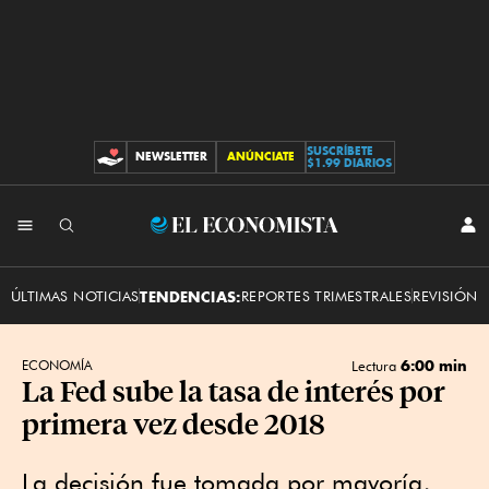
SUSCRÍBETE
NEWSLETTER
ANÚNCIATE
CONTRIBUCIONES
$1.99 DIARIOS
INI
El
SES
Economista
ÚLTIMAS NOTICIAS
TENDENCIAS:
REPORTES TRIMESTRALES
REVISIÓN 
6:00 min
ECONOMÍA
Lectura
La Fed sube la tasa de interés por
primera vez desde 2018
La decisión fue tomada por mayoría,