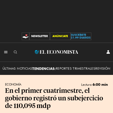
SUSCRÍBETE
NEWSLETTER
ANÚNCIATE
CONTRIBUCIONES
$1.99 DIARIOS
INI
El
SES
Economista
ÚLTIMAS NOTICIAS
TENDENCIAS:
REPORTES TRIMESTRALES
REVISIÓN 
6:00 min
ECONOMÍA
Lectura
En el primer cuatrimestre, el
gobierno registró un subejercicio
de 110,095 mdp