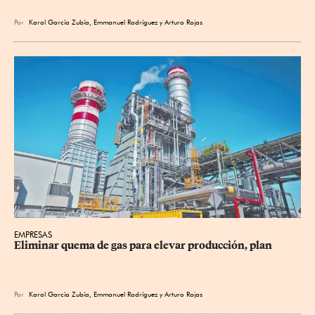
Por
Karol García Zubía
,
Emmanuel Rodríguez
y
Arturo Rojas
EMPRESAS
Eliminar quema de gas para elevar producción, plan
Por
Karol García Zubía
,
Emmanuel Rodríguez
y
Arturo Rojas