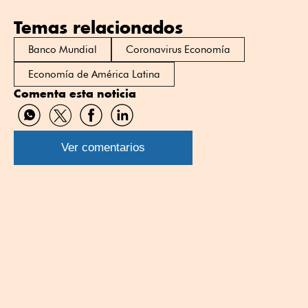
Temas relacionados
Banco Mundial
Coronavirus Economía
Economía de América Latina
Comenta esta noticia
Compartir
Compartir
Compartir
Compartir
por
por
por
por
WhatsApp
Twitter
Facebook
Linkedin
Ver comentarios