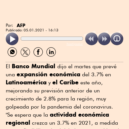
AFP
Por:
Publicado:
05.01.2021 - 16:13
ReadSpeaker
Compartir
Compartir
Compartir
Compartir
por
por
por
por
WhatsApp
Twitter
Facebook
Linkedin
Banco Mundial
El
dijo el martes que prevé
expansión económica
una
del 3.7% en
Latinoamérica
el Caribe
y
este año,
mejorando su previsión anterior de un
crecimiento de 2.8% para la región, muy
golpeada por la pandemia del coronavirus.
actividad económica
"Se espera que la
regional
crezca un 3.7% en 2021, a medida