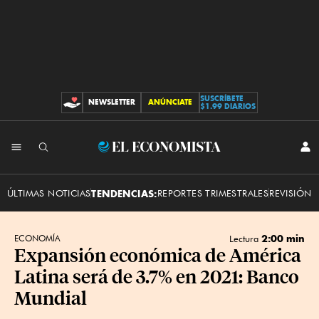
SUSCRÍBETE
NEWSLETTER
ANÚNCIATE
CONTRIBUCIONES
$1.99 DIARIOS
INI
El
SES
Economista
ÚLTIMAS NOTICIAS
TENDENCIAS:
REPORTES TRIMESTRALES
REVISIÓN 
2:00 min
ECONOMÍA
Lectura
Expansión económica de América
Latina será de 3.7% en 2021: Banco
Mundial