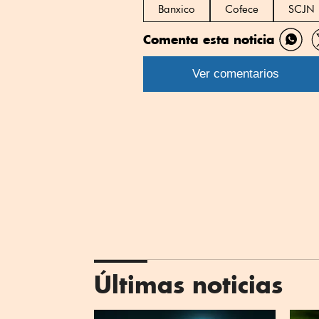
Banxico
Cofece
SCJN
Comenta esta noticia
Comp
por
Ver comentarios
What
Últimas noticias