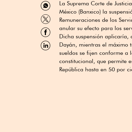
Compartir
La Suprema Corte de Justici
por
México (Banxico) la suspensi
WhatsApp
Compartir
Remuneraciones de los Servi
por
Twitter
anular su efecto para los serv
Compartir
por
Dicha suspensión aplicaría, d
Facebook
Compartir
Dayán, mientras el máximo tr
por
sueldos se fijen conforme a l
Linkedin
constitucional, que permite e
República hasta en 50 por ci