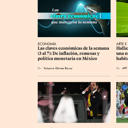
ECONOMÍA
ARTE E
Las claves económicas de la semana 
Halla
(3 al 7): De inflación, remesas y 
una n
política monetaria en México
habit
Por
Katyana Gómez Baray
Por
AFP