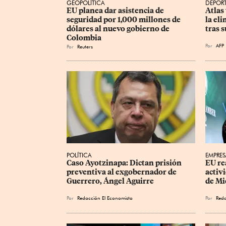
GEOPOLÍTICA
DEPOR
EU planea dar asistencia de 
Atlas
seguridad por 1,000 millones de 
la el
dólares al nuevo gobierno de 
tras 
Colombia
Por
AFP
Por
Reuters
POLÍTICA
EMPRES
Caso Ayotzinapa: Dictan prisión 
EU re
preventiva al exgobernador de 
activ
Guerrero, Ángel Aguirre
de Mi
Por
Redacción El Economista
Por
Reda