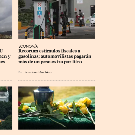
ECONOMÍA
U 
Recortan estímulos fiscales a 
men y 
gasolinas; automovilistas pagarán 
ues
más de un peso extra por litro
Por
Sebastián Díaz Mora