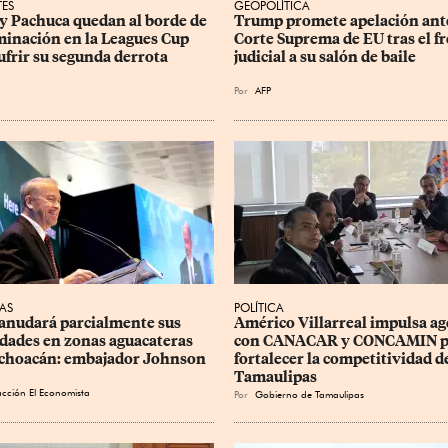
TES
GEOPOLÍTICA
 y Pachuca quedan al borde de 
Trump promete apelación ante
iminación en la Leagues Cup 
Corte Suprema de EU tras el fr
sufrir su segunda derrota
judicial a su salón de baile
Por
AFP
AS
POLÍTICA
anudará parcialmente sus 
Américo Villarreal impulsa ag
idades en zonas aguacateras 
con CANACAR y CONCAMIN p
choacán: embajador Johnson
fortalecer la competitividad d
Tamaulipas
cción El Economista
Por
Gobierno de Tamaulipas