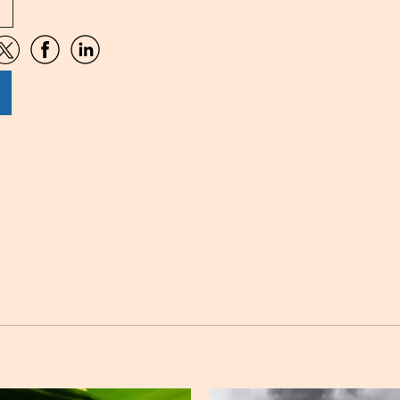
artir
Compartir
Compartir
Compartir
por
por
por
sApp
Twitter
Facebook
Linkedin