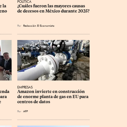
POLÍTICA
 la 
¿Cuáles fueron las mayores causas 
eno 
de decesos en México durante 2025?
Por
Redacción El Economista
EMPRESAS
enda 
Amazon invierte en construcción 
ara 
de enorme planta de gas en EU para 
e 
centros de datos
Por
AFP