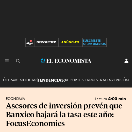
SUSCRÍBETE
NEWSLETTER
ANÚNCIATE
CONTRIBUCIONES
$1.99 DIARIOS
INI
El
SES
Economista
ÚLTIMAS NOTICIAS
TENDENCIAS:
REPORTES TRIMESTRALES
REVISIÓN 
4:00 min
ECONOMÍA
Lectura
Asesores de inversión prevén que
Banxico bajará la tasa este año:
FocusEconomics