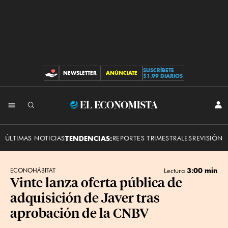
SUSCRÍBETE
NEWSLETTER
ANÚNCIATE
CONTRIBUCIONES
$1.99 DIARIOS
INI
El
SES
Economista
ÚLTIMAS NOTICIAS
TENDENCIAS:
REPORTES TRIMESTRALES
REVISIÓN 
3:00 min
ECONOHÁBITAT
Lectura
Vinte lanza oferta pública de
adquisición de Javer tras
aprobación de la CNBV