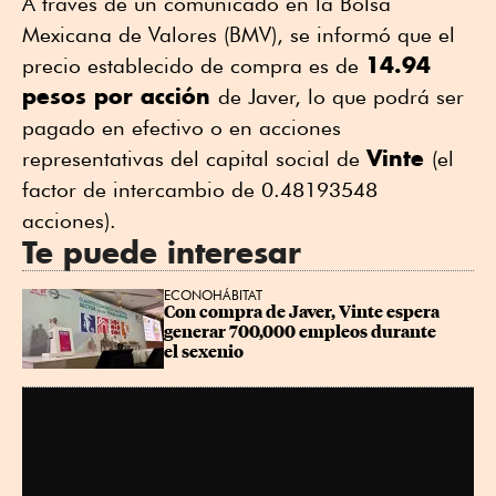
A través de un comunicado en la Bolsa
Mexicana de Valores (BMV), se informó que el
14.94
precio establecido de compra es de
pesos por acción
de Javer, lo que podrá ser
pagado en efectivo o en acciones
Vinte
representativas del capital social de
(el
factor de intercambio de 0.48193548
acciones).
Te puede interesar
ECONOHÁBITAT
Con compra de Javer, Vinte espera 
generar 700,000 empleos durante 
el sexenio