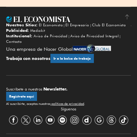
Nuestros Sitios:
El Economista
El Empresario
Club El Economista
Subir
Publicidad:
Mediakit
Institucional:
Aviso de Privacidad
Aviso de Privacidad Integral
Contacto
Una empresa de Nacer Global
Trabaja con nosotros
Ir a la bolsa de trabajo
Newsletter.
Suscríbete a nuestros
Regístrate aquí
Al suscribirte, aceptas nuestras
políticas de privacidad
.
Síguenos