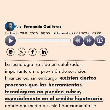
Fernando Gutiérrez
Por:
Publicado:
29.01.2025 - 09:00
Actualizado:
29.01.2025 - 09:00
ReadSpeaker
Compartir
Compartir
Compartir
Compartir
por
por
por
por
WhatsApp
Twitter
Facebook
Linkedin
La tecnología ha sido un catalizador
importante en la provisión de servicios
existen ciertos
financieros; sin embargo,
procesos que las herramientas
tecnológicas no pueden cubrir,
especialmente en el
crédito hipotecario
,
donde por medio de este financiamiento se