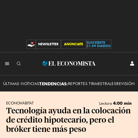
SUSCRÍBETE
NEWSLETTER
ANÚNCIATE
CONTRIBUCIONES
$1.99 DIARIOS
INI
El
SES
Economista
ÚLTIMAS NOTICIAS
TENDENCIAS:
REPORTES TRIMESTRALES
REVISIÓN 
4:00 min
ECONOHÁBITAT
Lectura
Tecnología ayuda en la colocación
de crédito hipotecario, pero el
bróker tiene más peso