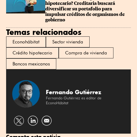
hipotecario? Creditaria buscará 
diversificar su portafolio para 
impulsar créditos de organismos de 
gobierno
Temas relacionados
Econohábitat
Sector vivienda
Crédito hipotecario
Compra de vivienda
Bancos mexicanos
Fernando Gutiérrez
Fernando Gutiérrez es editor de
EconoHábitat
Compartir
Compartir
por
por
Comenta esta noticia
Twitter
Linkedin