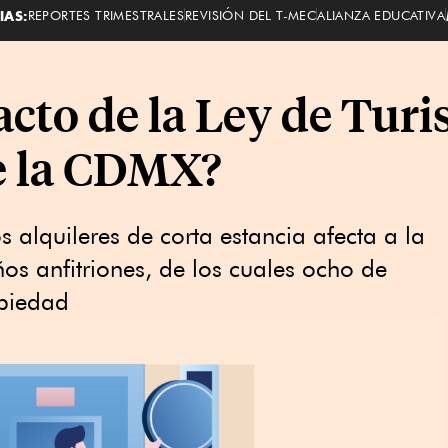
IAS:
REPORTES TRIMESTRALES
REVISIÓN DEL T-MEC
ALIANZA EDUCATIVA
acto de la Ley de Turi
e la CDMX?
s alquileres de corta estancia afecta a la
s anfitriones, de los cuales ocho de
piedad