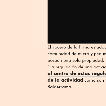
El vocero de la firma estadou
comunidad de micro y pequeñ
poseen una sola propiedad.
“La regulación de una activi
al centro de estas regu
de la actividad
como son lo
Balderrama.