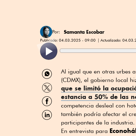
Samanta Escobar
Por:
Publicado:
04.03.2025 - 09:00
Actualizado:
04.03.
Compartir
Al igual que en otras urbes 
por
(CDMX), el gobierno local hi
WhatsApp
Compartir
que se limitó la ocupac
por
estancia
a 50% de las n
Twitter
Compartir
por
competencia desleal con hote
Facebook
Compartir
también podría afectar el cre
por
participantes de la industria
Linkedin
Econoháb
En entrevista para