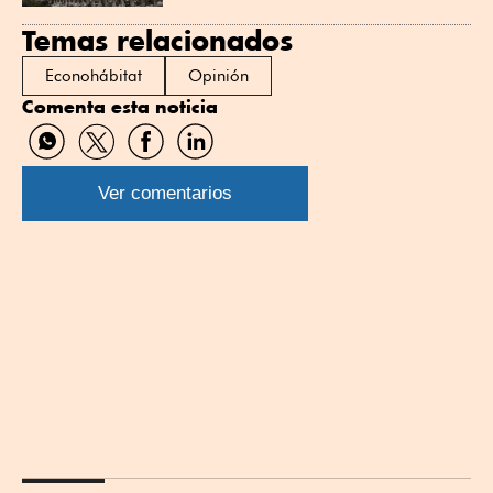
Temas relacionados
Econohábitat
Opinión
Comenta esta noticia
Compartir
Compartir
Compartir
Compartir
por
por
por
por
WhatsApp
Twitter
Facebook
Linkedin
Ver comentarios