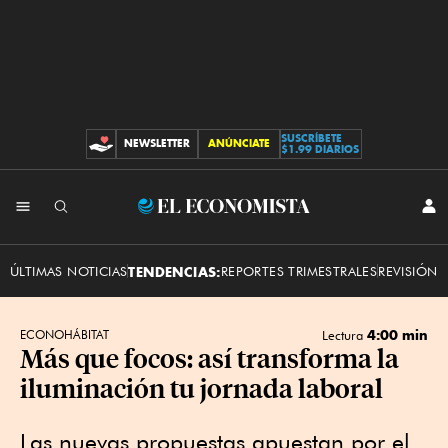
SUSCRÍBETE
NEWSLETTER
ANÚNCIATE
CONTRIBUCIONES
$1.99 DIARIOS
INI
El
SES
Economista
ÚLTIMAS NOTICIAS
TENDENCIAS:
REPORTES TRIMESTRALES
REVISIÓN 
4:00 min
ECONOHÁBITAT
Lectura
Más que focos: así transforma la
iluminación tu jornada laboral
Las nuevas propuestas apuestan por el