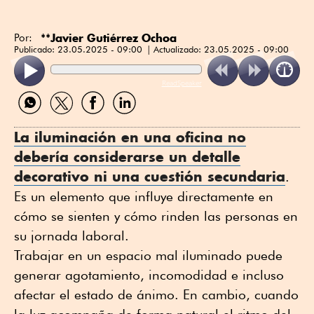
**
Javier Gutiérrez Ochoa
Por:
Publicado:
23.05.2025 - 09:00
Actualizado:
23.05.2025 - 09:00
ReadSpeaker
Compartir
Compartir
Compartir
Compartir
por
por
por
por
WhatsApp
Twitter
Facebook
Linkedin
La
iluminación
en una
oficina
no
debería considerarse un detalle
decorativo ni una cuestión secundaria
.
Es un elemento que influye directamente en
cómo se sienten y cómo rinden las personas en
su jornada laboral.
Trabajar en un espacio mal iluminado puede
generar agotamiento, incomodidad e incluso
afectar el estado de ánimo. En cambio, cuando
la luz acompaña de forma natural el ritmo del